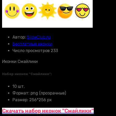
Автор:
SlideClub.ru
Бесплатные иконки
Число просмотров 233
Иконки Смайлики
Набор иконок “Смайлики”:
10 шт.
Формат: png (прозрачные)
Размер: 256*256 px
Скачать набор иконок "Смайлики"