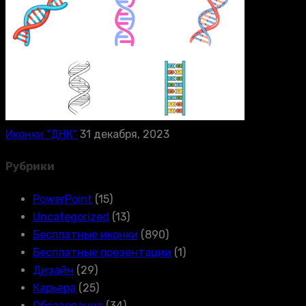
Иконки “ДНК”
31 декабря, 2023
Рубрики
PowerPoint
(15)
Uncategorized
(13)
Бесплатные иконки
(890)
Бесплатные презентации
(1)
Дизайн
(29)
Карьера
(25)
Образование
(34)