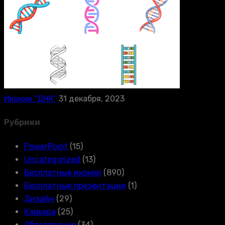
Иконки “ДНК”
31 декабря, 2023
Рубрики
PowerPoint
(15)
Uncategorized
(13)
Бесплатные иконки
(890)
Бесплатные презентации
(1)
Дизайн
(29)
Карьера
(25)
Образование
(34)