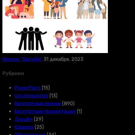
Иконки “Дружба”
31 декабря, 2023
Рубрики
PowerPoint
(15)
Uncategorized
(13)
Бесплатные иконки
(890)
Бесплатные презентации
(1)
Дизайн
(29)
Карьера
(25)
Образование
(34)