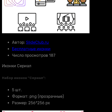
Автор:
SlideClub.ru
Бесплатные иконки
Число просмотров 187
Иконки Сериал
Набор иконок “Сериал”:
5 шт.
Формат: png (прозрачные)
Размер: 256*256 px