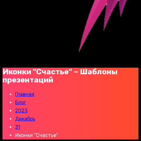
Иконки "Счастье" − Шаблоны
презентаций
Главная
Блог
2023
Декабрь
31
Иконки “Счастье”