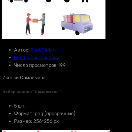
Автор:
SlideClub.ru
Бесплатные иконки
Число просмотров 199
Иконки Самовывоз
Набор иконок “Самовывоз”:
5 шт.
Формат: png (прозрачные)
Размер: 256*256 px