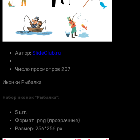
Автор:
SlideClub.ru
Число просмотров 207
Иконки Рыбалка
Набор иконок “Рыбалка”:
5 шт.
Формат: png (прозрачные)
Размер: 256*256 px