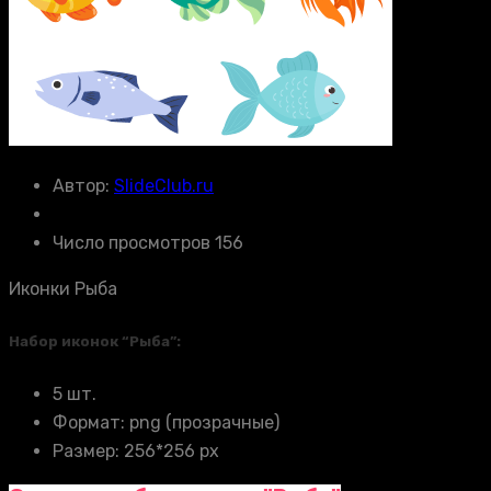
Автор:
SlideClub.ru
Число просмотров 156
Иконки Рыба
Набор иконок “Рыба”:
5 шт.
Формат: png (прозрачные)
Размер: 256*256 px