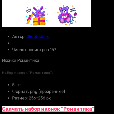
Автор:
SlideClub.ru
Число просмотров 157
Иконки Романтика
Набор иконок “Романтика”:
5 шт.
Формат: png (прозрачные)
Размер: 256*256 px
Скачать набор иконок "Романтика"