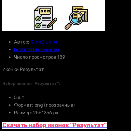
Автор:
SlideClub.ru
Бесплатные иконки
Число просмотров 189
Иконки Результат
Набор иконок “Результат”:
5 шт.
Формат: png (прозрачные)
Размер: 256*256 px
Скачать набор иконок "Результат"