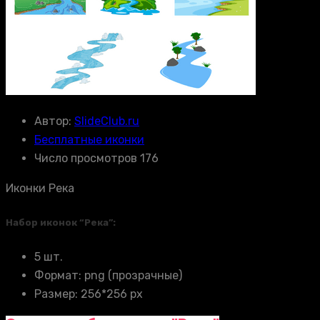
Автор:
SlideClub.ru
Бесплатные иконки
Число просмотров 176
Иконки Река
Набор иконок “Река”:
5 шт.
Формат: png (прозрачные)
Размер: 256*256 px