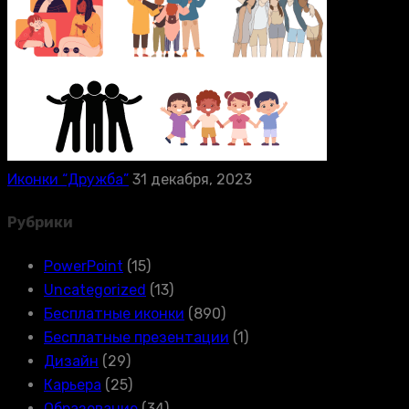
Иконки “Дружба”
31 декабря, 2023
Рубрики
PowerPoint
(15)
Uncategorized
(13)
Бесплатные иконки
(890)
Бесплатные презентации
(1)
Дизайн
(29)
Карьера
(25)
Образование
(34)