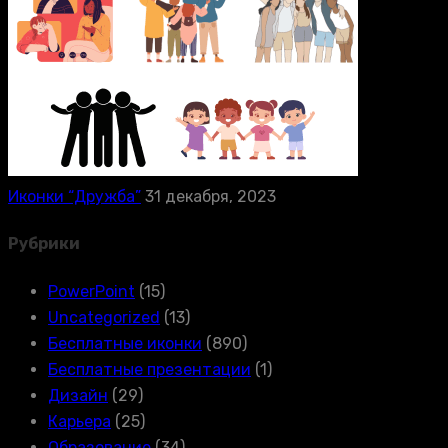
Иконки “Дружба”
31 декабря, 2023
Рубрики
PowerPoint
(15)
Uncategorized
(13)
Бесплатные иконки
(890)
Бесплатные презентации
(1)
Дизайн
(29)
Карьера
(25)
Образование
(34)