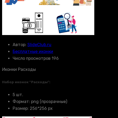
Автор:
SlideClub.ru
Бесплатные иконки
Число просмотров 196
Иконки Расходы
Набор иконок “Расходы”:
5 шт.
Формат: png (прозрачные)
Размер: 256*256 px