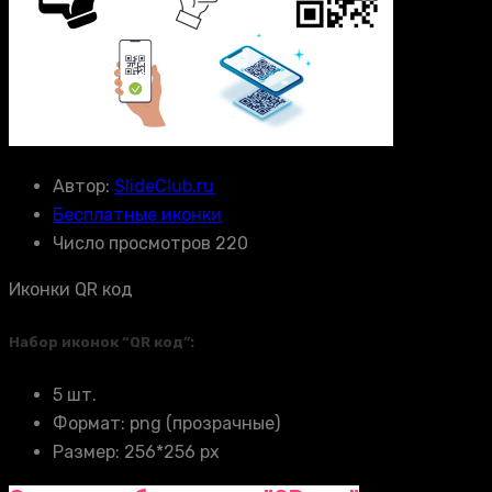
Автор:
SlideClub.ru
Бесплатные иконки
Число просмотров 220
Иконки QR код
Набор иконок “QR код”:
5 шт.
Формат: png (прозрачные)
Размер: 256*256 px