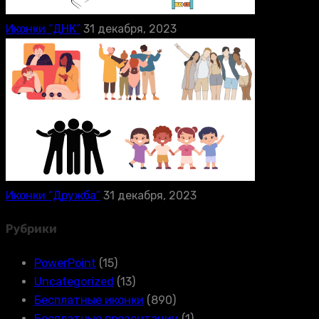
Иконки “ДНК”
31 декабря, 2023
Иконки “Дружба”
31 декабря, 2023
Рубрики
PowerPoint
(15)
Uncategorized
(13)
Бесплатные иконки
(890)
Бесплатные презентации
(1)