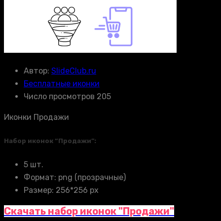
Автор:
SlideClub.ru
Бесплатные иконки
Число просмотров 205
Иконки Продажи
Набор иконок “Продажи”:
5 шт.
Формат: png (прозрачные)
Размер: 256*256 px
Скачать набор иконок "Продажи"