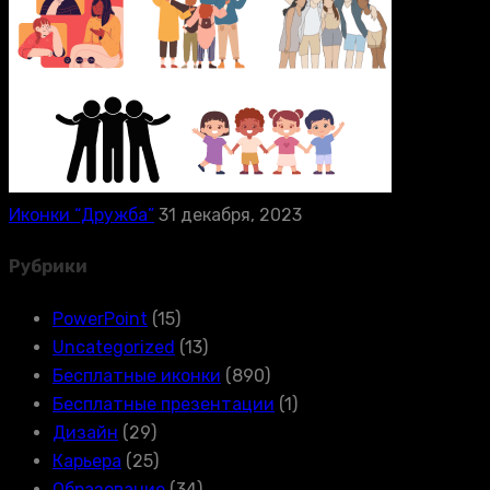
Иконки “Дружба”
31 декабря, 2023
Рубрики
PowerPoint
(15)
Uncategorized
(13)
Бесплатные иконки
(890)
Бесплатные презентации
(1)
Дизайн
(29)
Карьера
(25)
Образование
(34)