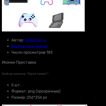
Автор:
SlideClub.ru
Бесплатные иконки
Число просмотров 183
Иконки Приставка
Набор иконок “Приставка”:
5 шт.
Формат: png (прозрачные)
Размер: 256*256 px