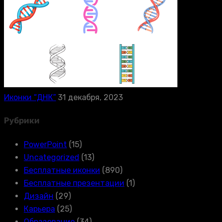
Иконки “ДНК”
31 декабря, 2023
Рубрики
PowerPoint
(15)
Uncategorized
(13)
Бесплатные иконки
(890)
Бесплатные презентации
(1)
Дизайн
(29)
Карьера
(25)
Образование
(34)