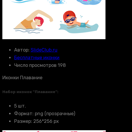
Автор:
SlideClub.ru
Бесплатные иконки
Число просмотров 198
Иконки Плавание
Набор иконок “Плавание”:
5 шт.
Формат: png (прозрачные)
Размер: 256*256 px