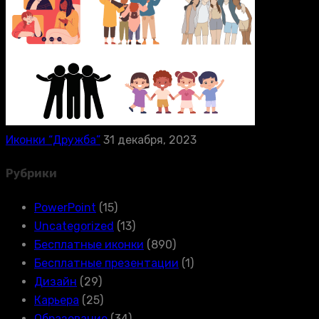
Иконки “Дружба”
31 декабря, 2023
Рубрики
PowerPoint
(15)
Uncategorized
(13)
Бесплатные иконки
(890)
Бесплатные презентации
(1)
Дизайн
(29)
Карьера
(25)
Образование
(34)