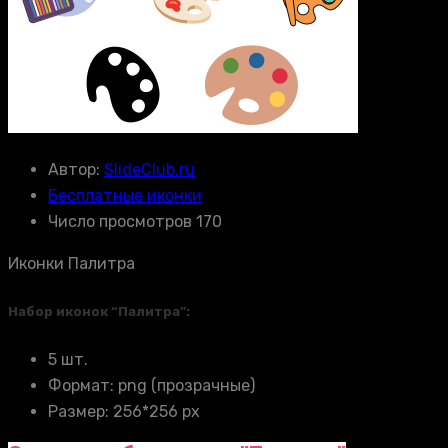
Автор:
SlideClub.ru
Бесплатные иконки
Число просмотров 170
Иконки Палитра
Набор иконок “Палитра”:
5 шт.
Формат: png (прозрачные)
Размер: 256*256 px