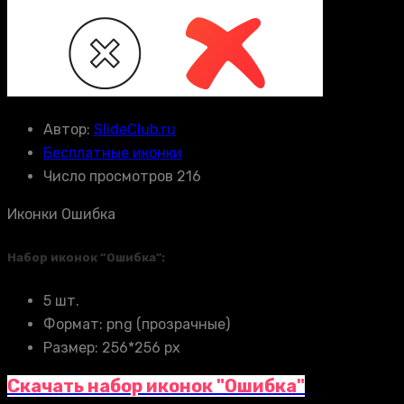
Автор:
SlideClub.ru
Бесплатные иконки
Число просмотров 216
Иконки Ошибка
Набор иконок “Ошибка”:
5 шт.
Формат: png (прозрачные)
Размер: 256*256 px
Скачать набор иконок "Ошибка"