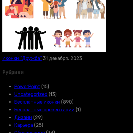
Иконки “Дружба”
31 декабря, 2023
Рубрики
PowerPoint
(15)
Uncategorized
(13)
Бесплатные иконки
(890)
Бесплатные презентации
(1)
Дизайн
(29)
Карьера
(25)
Образование
(34)