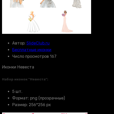
Автор:
SlideClub.ru
Бесплатные иконки
Число просмотров 167
Иконки Невеста
Набор иконок “Невеста”:
5 шт.
Формат: png (прозрачные)
Размер: 256*256 px