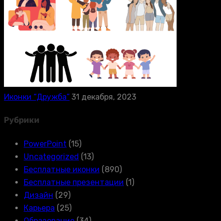
Иконки “Дружба”
31 декабря, 2023
Рубрики
PowerPoint
(15)
Uncategorized
(13)
Бесплатные иконки
(890)
Бесплатные презентации
(1)
Дизайн
(29)
Карьера
(25)
Образование
(34)