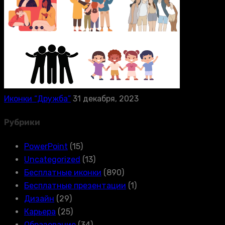
Иконки “Дружба”
31 декабря, 2023
Рубрики
PowerPoint
(15)
Uncategorized
(13)
Бесплатные иконки
(890)
Бесплатные презентации
(1)
Дизайн
(29)
Карьера
(25)
Образование
(34)