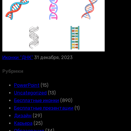
Иконки “ДНК”
31 декабря, 2023
Рубрики
PowerPoint
(15)
Uncategorized
(13)
Бесплатные иконки
(890)
Бесплатные презентации
(1)
Дизайн
(29)
Карьера
(25)
Образование
(34)