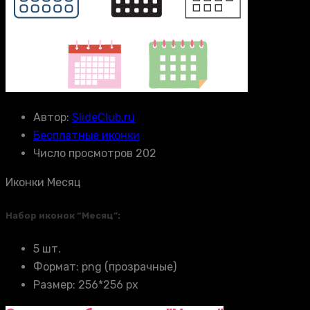
Автор:
SlideClub.ru
Бесплатные иконки
Число просмотров 202
Иконки Месяц
Набор иконок “Месяц”:
5 шт.
Формат: png (прозрачные)
Размер: 256*256 px