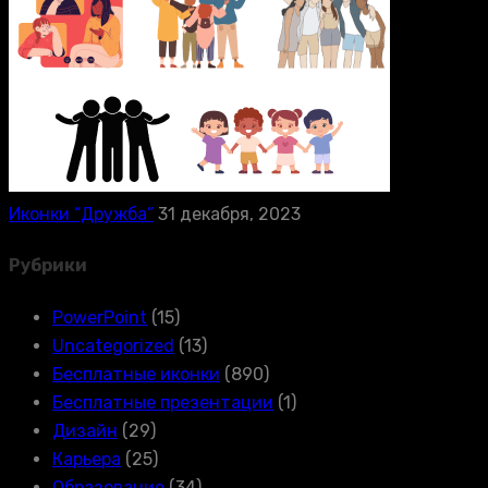
Иконки “Дружба”
31 декабря, 2023
Рубрики
PowerPoint
(15)
Uncategorized
(13)
Бесплатные иконки
(890)
Бесплатные презентации
(1)
Дизайн
(29)
Карьера
(25)
Образование
(34)