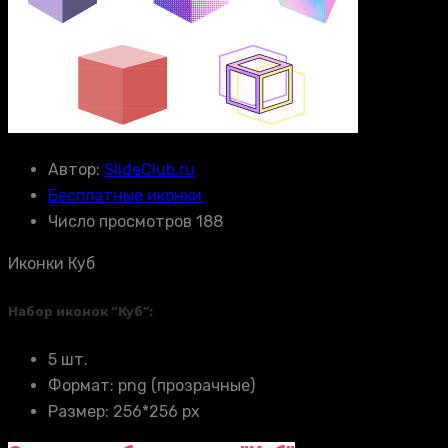
Автор:
SlideClub.ru
Бесплатные иконки
Число просмотров 188
Иконки Куб
Набор иконок “Куб”:
5 шт.
Формат: png (прозрачные)
Размер: 256*256 px