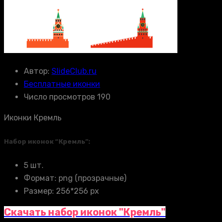
Автор:
SlideClub.ru
Бесплатные иконки
Число просмотров 190
Иконки Кремль
Набор иконок “Кремль”:
5 шт.
Формат: png (прозрачные)
Размер: 256*256 px
Скачать набор иконок "Кремль"