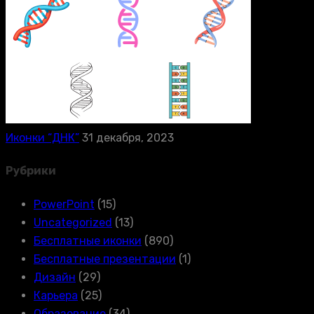
Иконки “ДНК”
31 декабря, 2023
Рубрики
PowerPoint
(15)
Uncategorized
(13)
Бесплатные иконки
(890)
Бесплатные презентации
(1)
Дизайн
(29)
Карьера
(25)
Образование
(34)