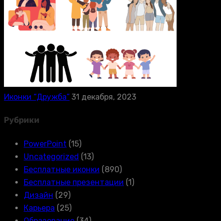
Иконки “Дружба”
31 декабря, 2023
Рубрики
PowerPoint
(15)
Uncategorized
(13)
Бесплатные иконки
(890)
Бесплатные презентации
(1)
Дизайн
(29)
Карьера
(25)
Образование
(34)