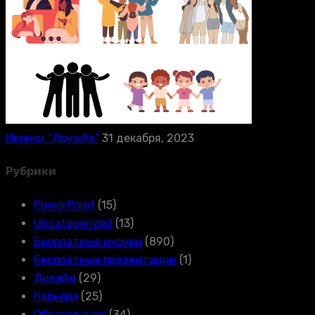
Иконки “Дружба”
31 декабря, 2023
Рубрики
PowerPoint
(15)
Uncategorized
(13)
Бесплатные иконки
(890)
Бесплатные презентации
(1)
Дизайн
(29)
Карьера
(25)
Образование
(34)