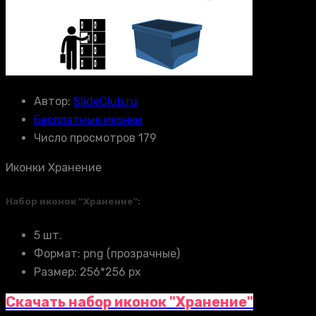
Автор:
SlideClub.ru
Бесплатные иконки
Число просмотров 179
Иконки Хранение
Набор иконок “Хранение”:
5 шт.
Формат: png (прозрачные)
Размер: 256*256 px
Скачать набор иконок "Хранение"