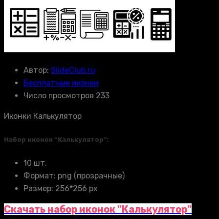
Автор:
SlideClub.ru
Бесплатные иконки
Число просмотров 233
Иконки Калькулятор
Набор иконок “Калькулятор”:
10 шт.
Формат: png (прозрачные)
Размер: 256*256 px
Скачать набор иконок "Калькулятор"