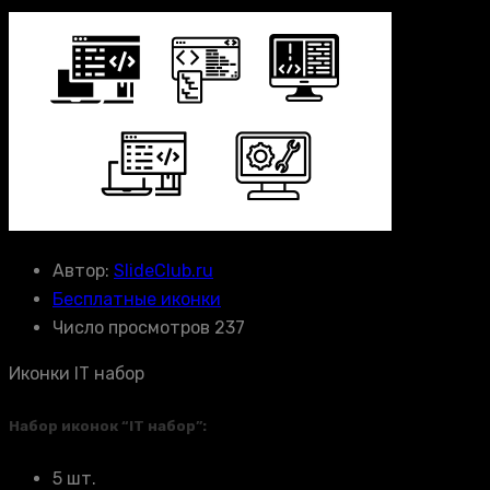
Автор:
SlideClub.ru
Бесплатные иконки
Число просмотров 237
Иконки IT набор
Набор иконок “IT набор”:
5 шт.