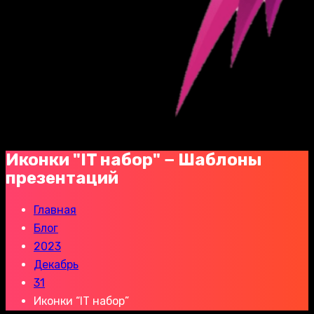
Иконки "IT набор" − Шаблоны
презентаций
Главная
Блог
2023
Декабрь
31
Иконки “IT набор”