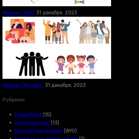
Иконки “ДНК”
31 декабря, 2023
Иконки “Дружба”
31 декабря, 2023
Рубрики
PowerPoint
(15)
Uncategorized
(13)
Бесплатные иконки
(890)
Бесплатные презентации
(1)