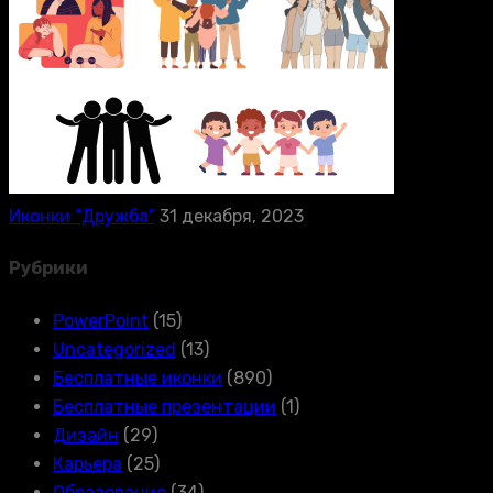
Иконки “Дружба”
31 декабря, 2023
Рубрики
PowerPoint
(15)
Uncategorized
(13)
Бесплатные иконки
(890)
Бесплатные презентации
(1)
Дизайн
(29)
Карьера
(25)
Образование
(34)