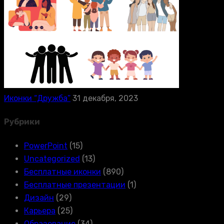
Иконки “Дружба”
31 декабря, 2023
Рубрики
PowerPoint
(15)
Uncategorized
(13)
Бесплатные иконки
(890)
Бесплатные презентации
(1)
Дизайн
(29)
Карьера
(25)
Образование
(34)