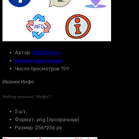
Автор:
SlideClub.ru
Бесплатные иконки
Число просмотров 199
Иконки Инфо
Набор иконок “Инфо”:
5 шт.
Формат: png (прозрачные)
Размер: 256*256 px