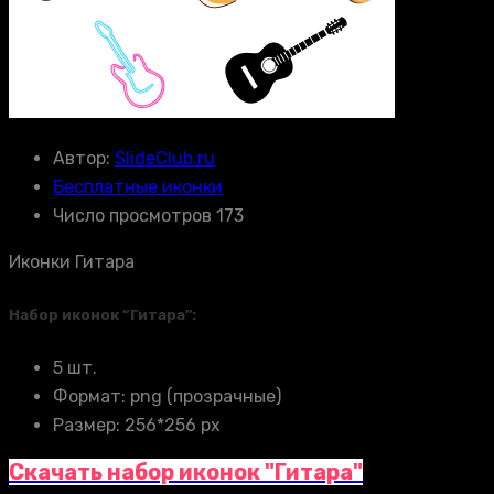
Автор:
SlideClub.ru
Бесплатные иконки
Число просмотров 173
Иконки Гитара
Набор иконок “Гитара”:
5 шт.
Формат: png (прозрачные)
Размер: 256*256 px
Скачать набор иконок "Гитара"