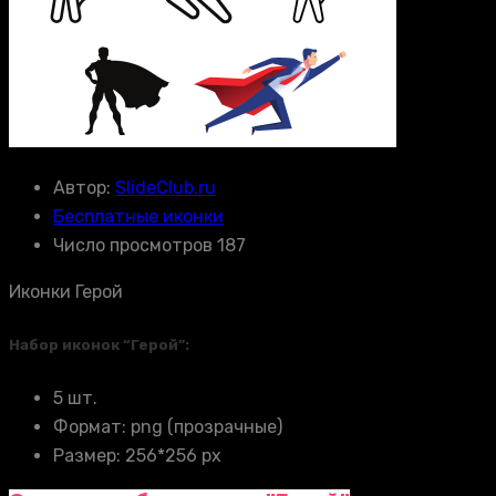
Автор:
SlideClub.ru
Бесплатные иконки
Число просмотров 187
Иконки Герой
Набор иконок “Герой”:
5 шт.
Формат: png (прозрачные)
Размер: 256*256 px