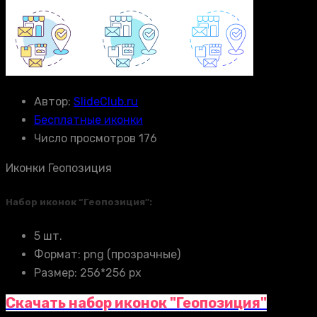
Автор:
SlideClub.ru
Бесплатные иконки
Число просмотров 176
Иконки Геопозиция
Набор иконок “Геопозиция”:
5 шт.
Формат: png (прозрачные)
Размер: 256*256 px
Скачать набор иконок "Геопозиция"