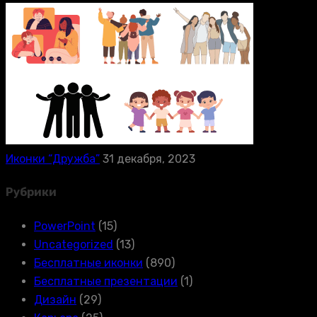
Иконки “Дружба”
31 декабря, 2023
Рубрики
PowerPoint
(15)
Uncategorized
(13)
Бесплатные иконки
(890)
Бесплатные презентации
(1)
Дизайн
(29)