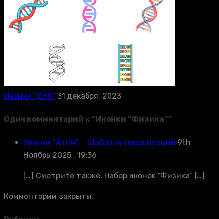
Иконки “ДНК”
31 декабря, 2023
Один комментарий к “
Иконки “Физика”
”
Иконки "Атом" − Шаблоны презентаций
9th
Ноябрь 2025 , 19:36
[…] Смотрите также: Набор иконок “Физика” […]
Комментарии закрыты.