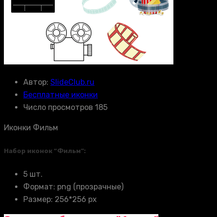
Автор:
SlideClub.ru
Бесплатные иконки
Число просмотров 185
Иконки Фильм
Набор иконок “Фильм”:
5 шт.
Формат: png (прозрачные)
Размер: 256*256 px