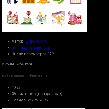
Автор:
SlideClub.ru
Бесплатные иконки
Число просмотров 179
Иконки Фэнтези
Набор иконок “Фэнтези”:
10 шт.
Формат: png (прозрачные)
Размер: 256*256 px