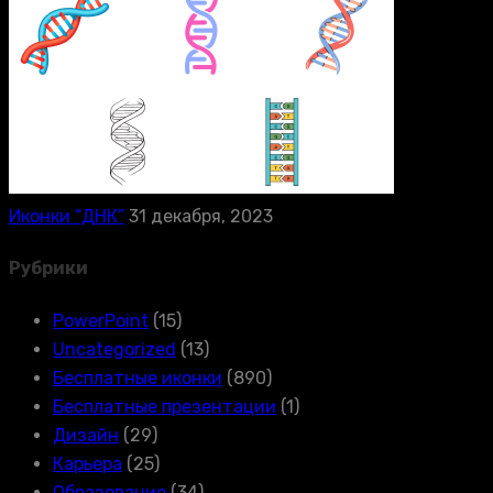
Иконки “ДНК”
31 декабря, 2023
Рубрики
PowerPoint
(15)
Uncategorized
(13)
Бесплатные иконки
(890)
Бесплатные презентации
(1)
Дизайн
(29)
Карьера
(25)
Образование
(34)