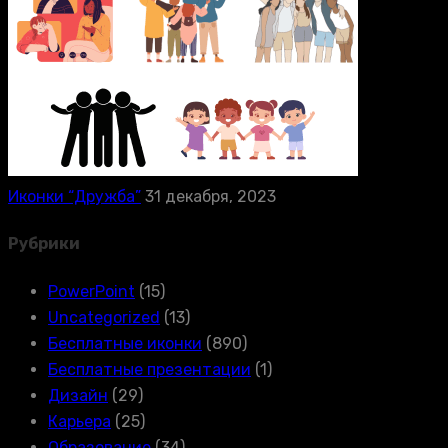
Иконки “Дружба”
31 декабря, 2023
Рубрики
PowerPoint
(15)
Uncategorized
(13)
Бесплатные иконки
(890)
Бесплатные презентации
(1)
Дизайн
(29)
Карьера
(25)
Образование
(34)