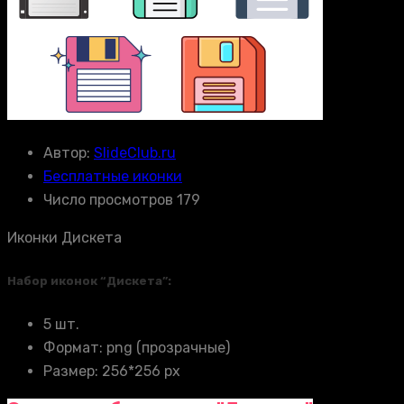
Автор:
SlideClub.ru
Бесплатные иконки
Число просмотров 179
Иконки Дискета
Набор иконок “Дискета”:
5 шт.
Формат: png (прозрачные)
Размер: 256*256 px