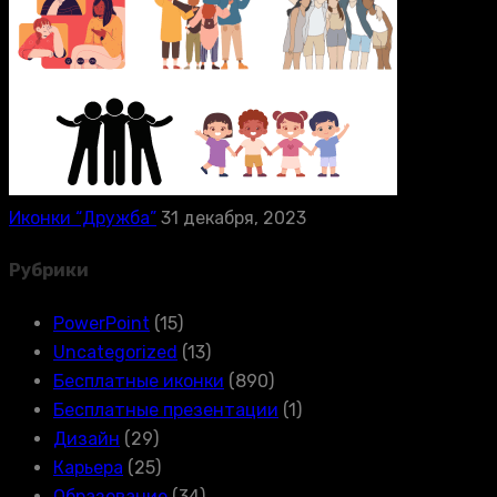
Иконки “Дружба”
31 декабря, 2023
Рубрики
PowerPoint
(15)
Uncategorized
(13)
Бесплатные иконки
(890)
Бесплатные презентации
(1)
Дизайн
(29)
Карьера
(25)
Образование
(34)