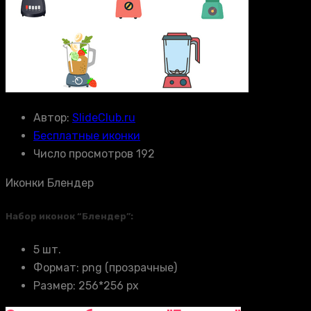
Автор:
SlideClub.ru
Бесплатные иконки
Число просмотров 192
Иконки Блендер
Набор иконок “Блендер”:
5 шт.
Формат: png (прозрачные)
Размер: 256*256 px