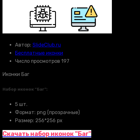
Автор:
SlideClub.ru
Бесплатные иконки
Число просмотров 197
Иконки Баг
Набор иконок “Баг”:
5 шт.
Формат: png (прозрачные)
Размер: 256*256 px
Скачать набор иконок "Баг"