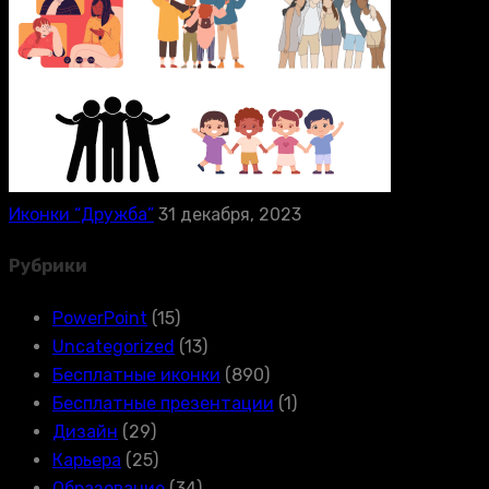
Иконки “Дружба”
31 декабря, 2023
Рубрики
PowerPoint
(15)
Uncategorized
(13)
Бесплатные иконки
(890)
Бесплатные презентации
(1)
Дизайн
(29)
Карьера
(25)
Образование
(34)