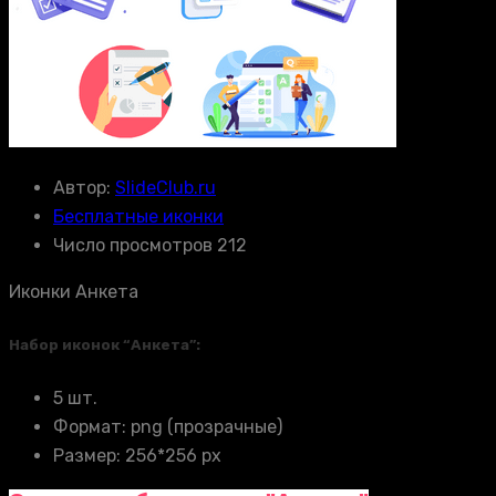
Автор:
SlideClub.ru
Бесплатные иконки
Число просмотров 212
Иконки Анкета
Набор иконок “Анкета”:
5 шт.
Формат: png (прозрачные)
Размер: 256*256 px