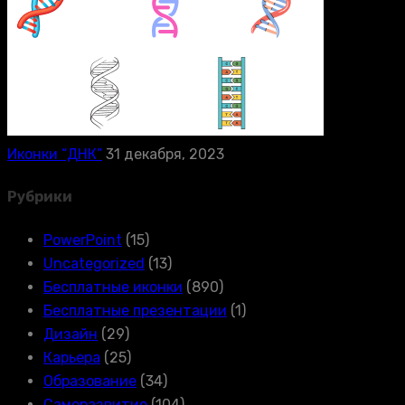
Иконки “ДНК”
31 декабря, 2023
Рубрики
PowerPoint
(15)
Uncategorized
(13)
Бесплатные иконки
(890)
Бесплатные презентации
(1)
Дизайн
(29)
Карьера
(25)
Образование
(34)
Саморазвитие
(104)